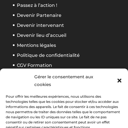
Passez à l’action !
Devenir Partenaire
Devenir intervenant
Devenir lieu d’accueil
Mentions légales
Politique de confidentialité
CGV Formation
Règlement Foliweb Awards 2026
Gérer le consentement aux
cookies
Suivez notre actu
Pour offrir les meilleures expériences, nous utilisons des
technologies telles que les cookies pour stocker et/ou accéder aux
informations des appareils. Le fait de consentir à ces technologies
nous permettra de traiter des données telles que le comportement
La newsletter Foliweb
de navigation ou les ID uniques sur ce site. Le fait de ne pas
consentir ou de retirer son consentement peut avoir un effet
négatif sur certaines caractéristiques et fonctions.