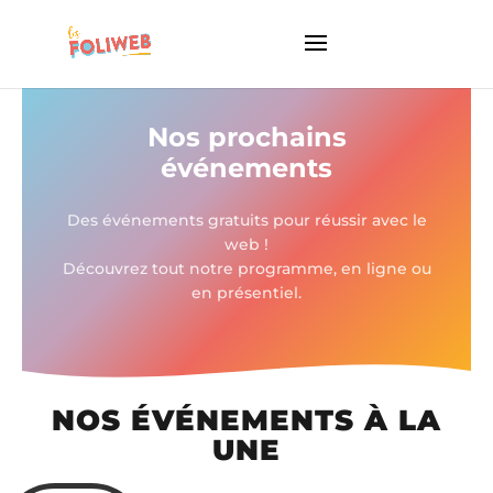
Nos prochains
événements
Des événements gratuits pour réussir avec le
web !
Découvrez tout notre programme, en ligne ou
en présentiel.
NOS ÉVÉNEMENTS À LA
UNE