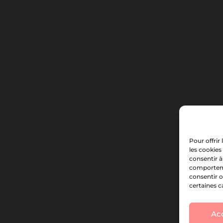
Pour offrir
les cookies
consentir à
comportemen
consentir o
certaines c
Ac