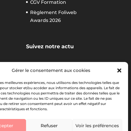
CGV Formation
Règlement Foliweb
Awards 2026
Suivez notre actu
Gérer le consentement aux cookies
La newsletter Foliweb
 les meilleures expériences, nous utilisons des technologies telles que
 pour stocker et/ou accéder aux informations des appareils. Le fait de
 ces technologies nous permettra de traiter des données telles que le
t de navigation ou les ID uniques sur ce site. Le fait de ne pas
u de retirer son consentement peut avoir un effet négatif sur
aractéristiques et fonctions.
cepter
Refuser
Voir les préférences