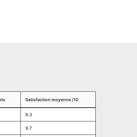
nts
Satisfaction moyenne /10
9.3
9.7