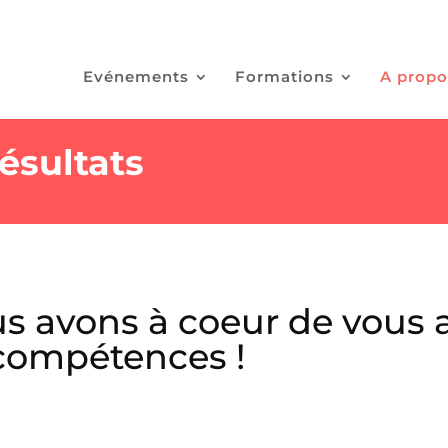
Evénements
Formations
A propo
ésultats
s avons à coeur de vous a
compétences !