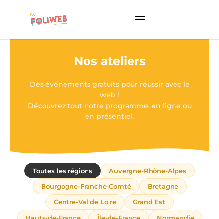
Nos ateliers
Des événements gratuits pour réussir avec le
web !
Découvrez tout notre programme, en ligne ou
en présentiel.
Toutes les régions
Auvergne-Rhône-Alpes
Bourgogne-Franche-Comté
Bretagne
Centre-Val de Loire
Grand Est
Hauts-de-France
Île-de-France
Normandie