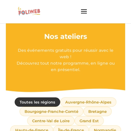
Nos ateliers
Des événements gratuits pour réussir avec le
web !
Découvrez tout notre programme, en ligne ou
en présentiel.
Toutes les régions
Auvergne-Rhône-Alpes
Bourgogne-Franche-Comté
Bretagne
Centre-Val de Loire
Grand Est
Hauts-de-France
Île-de-France
Normandie