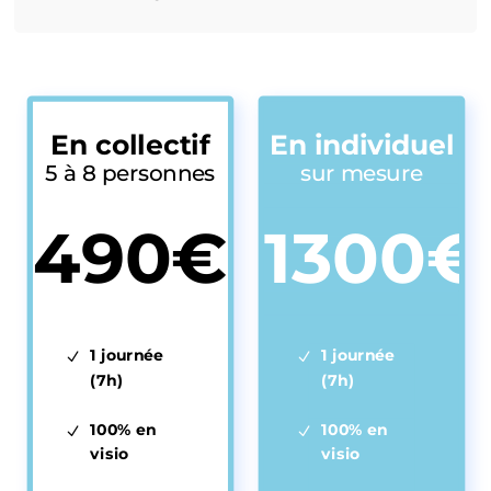
En collectif
En individuel
5 à 8 personnes
sur mesure
490€
1300€
1 journée
1 journée
(7h)
(7h)
100% en
100% en
visio
visio