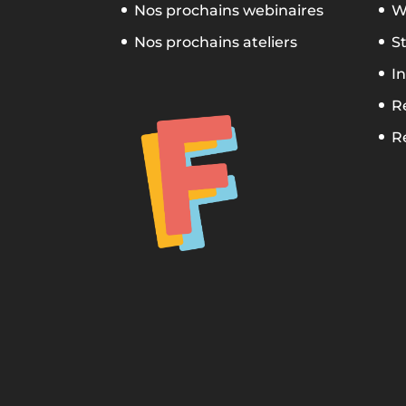
Nos prochains webinaires
W
Nos prochains ateliers
S
In
R
R