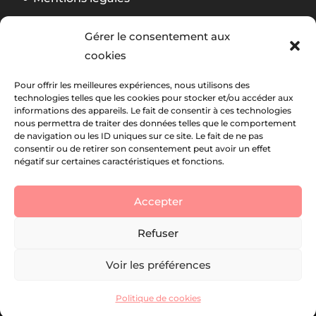
Politique de confidentialité
Gérer le consentement aux
CGV Formation
cookies
Règlement Foliweb Awards 2026
Pour offrir les meilleures expériences, nous utilisons des
technologies telles que les cookies pour stocker et/ou accéder aux
informations des appareils. Le fait de consentir à ces technologies
Suivez notre actu
La newsletter Foliweb
nous permettra de traiter des données telles que le comportement
de navigation ou les ID uniques sur ce site. Le fait de ne pas
consentir ou de retirer son consentement peut avoir un effet
négatif sur certaines caractéristiques et fonctions.
Accepter
Refuser
Voir les préférences
By
Neocamino
with ✓
Politique de cookies