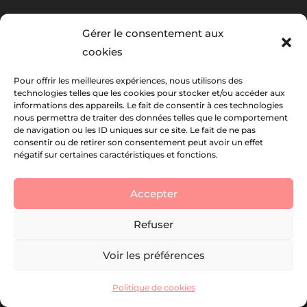
Contactez-nous
Gérer le consentement aux
cookies
contact@lesfoliweb.fr
Pour offrir les meilleures expériences, nous utilisons des
La newsletter Foliweb
technologies telles que les cookies pour stocker et/ou accéder aux
informations des appareils. Le fait de consentir à ces technologies
nous permettra de traiter des données telles que le comportement
de navigation ou les ID uniques sur ce site. Le fait de ne pas
consentir ou de retirer son consentement peut avoir un effet
À propos
négatif sur certaines caractéristiques et fonctions.
Qui sommes-nous ?
Accepter
Nos Partenaires
Refuser
Passez à l’action !
Voir les préférences
Devenir Partenaire
Devenir intervenant
Politique de cookies
Devenir lieu d’accueil