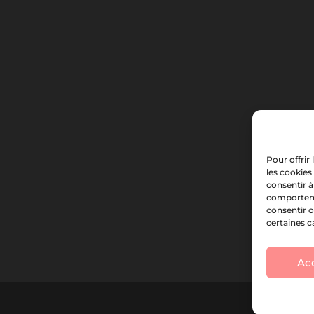
Pour offrir
les cookies
consentir à
comportemen
consentir o
certaines c
Ac