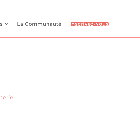
s
La Communauté
Inscrivez-vous
herie