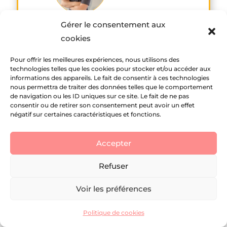
Gérer le consentement aux
cookies
Pour offrir les meilleures expériences, nous utilisons des
📅 24 mai à 11h00
technologies telles que les cookies pour stocker et/ou accéder aux
informations des appareils. Le fait de consentir à ces technologies
L’instant Tuto : créez la page
nous permettra de traiter des données telles que le comportement
d’accueil de votre site web
de navigation ou les ID uniques sur ce site. Le fait de ne pas
consentir ou de retirer son consentement peut avoir un effet
📍 Webinar
négatif sur certaines caractéristiques et fonctions.
Accepter
Je m'inscris
Refuser
Voir les préférences
Politique de cookies